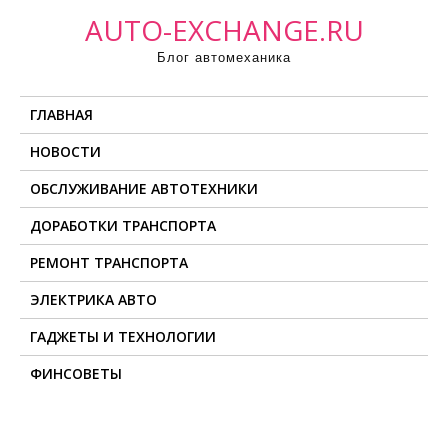
П
AUTO-EXCHANGE.RU
р
Блог автомеханика
о
м
ГЛАВНАЯ
о
т
НОВОСТИ
а
ОБСЛУЖИВАНИЕ АВТОТЕХНИКИ
т
ь
ДОРАБОТКИ ТРАНСПОРТА
к
РЕМОНТ ТРАНСПОРТА
с
о
ЭЛЕКТРИКА АВТО
д
ГАДЖЕТЫ И ТЕХНОЛОГИИ
е
ФИНСОВЕТЫ
р
ж
и