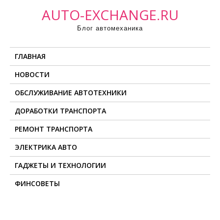
П
AUTO-EXCHANGE.RU
р
Блог автомеханика
о
м
ГЛАВНАЯ
о
т
НОВОСТИ
а
ОБСЛУЖИВАНИЕ АВТОТЕХНИКИ
т
ь
ДОРАБОТКИ ТРАНСПОРТА
к
РЕМОНТ ТРАНСПОРТА
с
о
ЭЛЕКТРИКА АВТО
д
ГАДЖЕТЫ И ТЕХНОЛОГИИ
е
ФИНСОВЕТЫ
р
ж
и