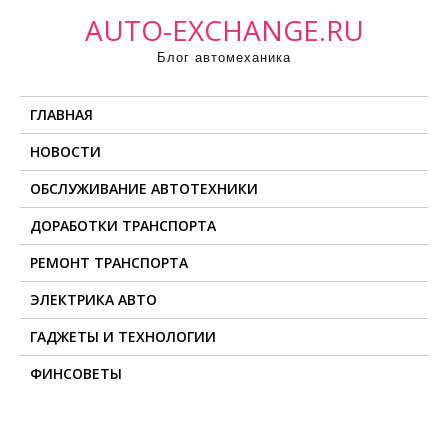
П
AUTO-EXCHANGE.RU
р
Блог автомеханика
о
м
ГЛАВНАЯ
о
т
НОВОСТИ
а
ОБСЛУЖИВАНИЕ АВТОТЕХНИКИ
т
ь
ДОРАБОТКИ ТРАНСПОРТА
к
РЕМОНТ ТРАНСПОРТА
с
о
ЭЛЕКТРИКА АВТО
д
ГАДЖЕТЫ И ТЕХНОЛОГИИ
е
ФИНСОВЕТЫ
р
ж
и