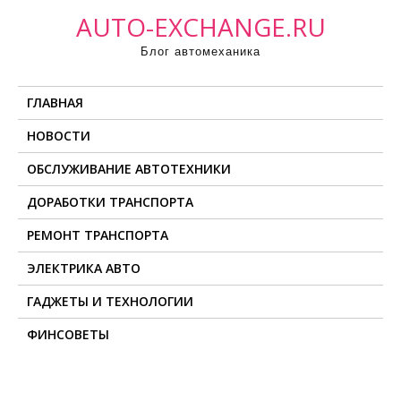
П
AUTO-EXCHANGE.RU
р
Блог автомеханика
о
м
ГЛАВНАЯ
о
т
НОВОСТИ
а
ОБСЛУЖИВАНИЕ АВТОТЕХНИКИ
т
ь
ДОРАБОТКИ ТРАНСПОРТА
к
РЕМОНТ ТРАНСПОРТА
с
о
ЭЛЕКТРИКА АВТО
д
ГАДЖЕТЫ И ТЕХНОЛОГИИ
е
ФИНСОВЕТЫ
р
ж
и