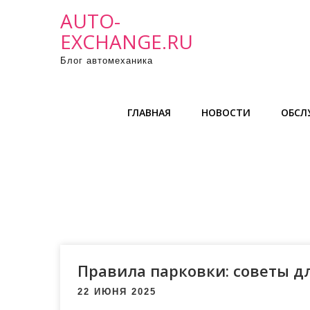
П
AUTO-
р
EXCHANGE.RU
о
Блог автомеханика
м
о
т
ГЛАВНАЯ
НОВОСТИ
ОБСЛ
а
т
ь
к
с
о
д
е
р
Правила парковки: советы д
ж
22 ИЮНЯ 2025
и