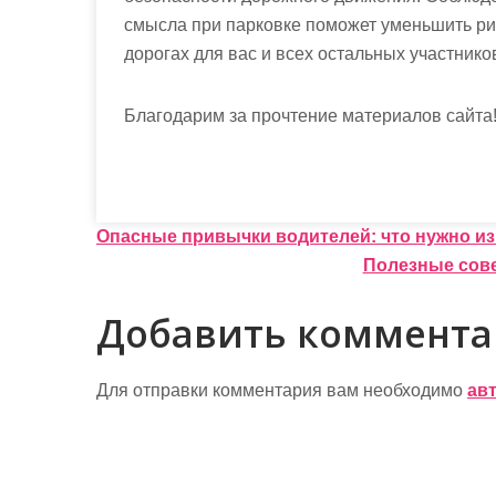
смысла при парковке поможет уменьшить ри
дорогах для вас и всех остальных участнико
Благодарим за прочтение материалов сайта
Н
Опасные привычки водителей: что нужно из
Полезные сове
а
в
Добавить коммент
и
г
Для отправки комментария вам необходимо
ав
а
ц