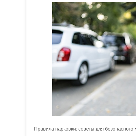
м
о
м
у
Правила парковки: советы для безопасного