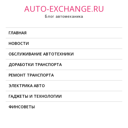
П
AUTO-EXCHANGE.RU
р
Блог автомеханика
о
м
ГЛАВНАЯ
о
т
НОВОСТИ
а
ОБСЛУЖИВАНИЕ АВТОТЕХНИКИ
т
ь
ДОРАБОТКИ ТРАНСПОРТА
к
РЕМОНТ ТРАНСПОРТА
с
о
ЭЛЕКТРИКА АВТО
д
ГАДЖЕТЫ И ТЕХНОЛОГИИ
е
ФИНСОВЕТЫ
р
ж
и