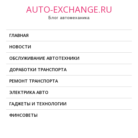
П
AUTO-EXCHANGE.RU
р
Блог автомеханика
о
м
ГЛАВНАЯ
о
т
НОВОСТИ
а
ОБСЛУЖИВАНИЕ АВТОТЕХНИКИ
т
ь
ДОРАБОТКИ ТРАНСПОРТА
к
РЕМОНТ ТРАНСПОРТА
с
о
ЭЛЕКТРИКА АВТО
д
ГАДЖЕТЫ И ТЕХНОЛОГИИ
е
ФИНСОВЕТЫ
р
ж
и