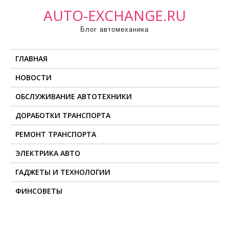
П
AUTO-EXCHANGE.RU
р
Блог автомеханика
о
м
ГЛАВНАЯ
о
т
НОВОСТИ
а
ОБСЛУЖИВАНИЕ АВТОТЕХНИКИ
т
ь
ДОРАБОТКИ ТРАНСПОРТА
к
РЕМОНТ ТРАНСПОРТА
с
о
ЭЛЕКТРИКА АВТО
д
ГАДЖЕТЫ И ТЕХНОЛОГИИ
е
ФИНСОВЕТЫ
р
ж
и