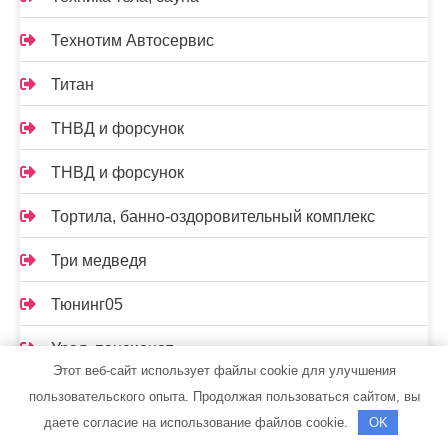
Технотим Автосервис
Титан
ТНВД и форсунок
ТНВД и форсунок
Тортила, банно-оздоровительный комплекс
Три медведя
Тюнинг05
Урал, пансионат
Этот веб-сайт использует файлы cookie для улучшения
Установочный центр Pandora
пользовательского опыта. Продолжая пользоваться сайтом, вы
даете согласие на использование файлов cookie.
OK
Установочный центр Pandora