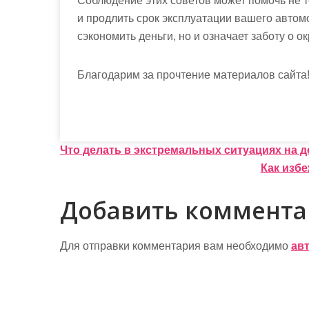
Соблюдение этих советов может помочь не т
и продлить срок эксплуатации вашего автом
сэкономить деньги, но и означает заботу о
Благодарим за прочтение материалов сайта
Н
Что делать в экстремальных ситуациях на д
Как изб
а
в
Добавить коммент
и
г
Для отправки комментария вам необходимо
ав
а
ц