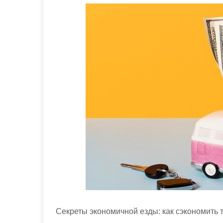
м
о
м
у
Секреты экономичной езды: как сэкономить 