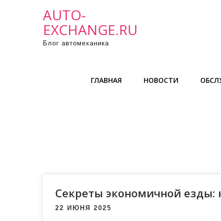
П
AUTO-
р
EXCHANGE.RU
о
Блог автомеханика
м
о
т
ГЛАВНАЯ
НОВОСТИ
ОБСЛ
а
т
ь
к
с
о
д
е
р
Секреты экономичной езды: 
ж
22 ИЮНЯ 2025
и