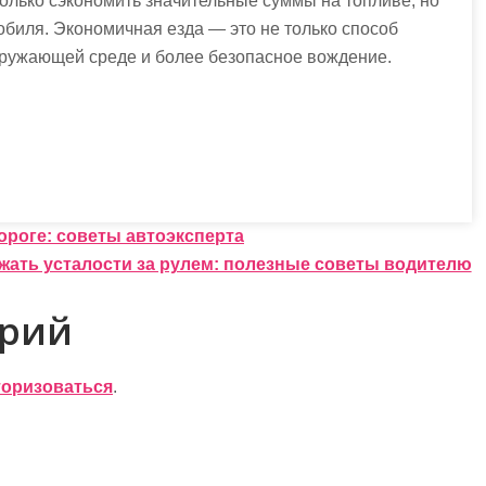
олько сэкономить значительные суммы на топливе, но
обиля. Экономичная езда — это не только способ
 окружающей среде и более безопасное вождение.
!
ороге: советы автоэксперта
ежать усталости за рулем: полезные советы водителю
арий
торизоваться
.