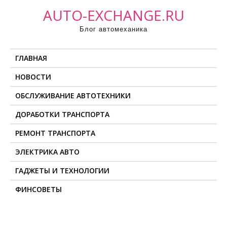
П
AUTO-EXCHANGE.RU
р
Блог автомеханика
о
м
ГЛАВНАЯ
о
т
НОВОСТИ
а
ОБСЛУЖИВАНИЕ АВТОТЕХНИКИ
т
ь
ДОРАБОТКИ ТРАНСПОРТА
к
РЕМОНТ ТРАНСПОРТА
с
о
ЭЛЕКТРИКА АВТО
д
ГАДЖЕТЫ И ТЕХНОЛОГИИ
е
ФИНСОВЕТЫ
р
ж
и