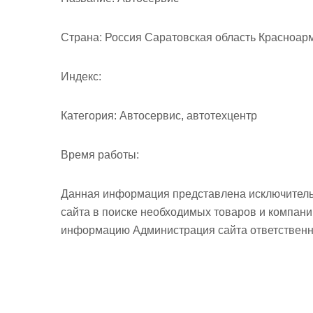
м
о
Страна:
Россия Саратовская область Красноарме
м
у
Индекс:
Категория:
Автосервис, автотехцентр
Время работы:
Данная информация представлена исключитель
сайта в поиске необходимых товаров и компан
информацию Администрация сайта ответственно