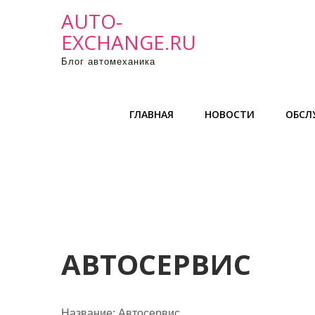
П
AUTO-
р
EXCHANGE.RU
о
Блог автомеханика
м
о
т
ГЛАВНАЯ
НОВОСТИ
ОБСЛ
а
т
ь
к
с
о
д
е
АВТОСЕРВИС
р
ж
и
Название:
Автосервис