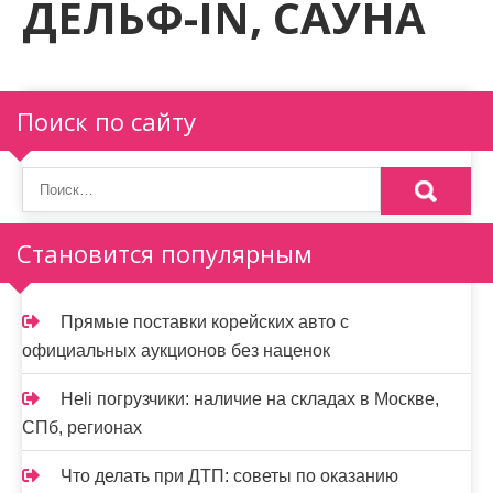
ДЕЛЬФ-IN, САУНА
м
о
м
у
Поиск по сайту
Становится популярным
Прямые поставки корейских авто с
официальных аукционов без наценок
Heli погрузчики: наличие на складах в Москве,
СПб, регионах
Что делать при ДТП: советы по оказанию