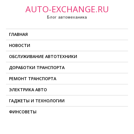
П
AUTO-EXCHANGE.RU
р
Блог автомеханика
о
м
ГЛАВНАЯ
о
т
НОВОСТИ
а
ОБСЛУЖИВАНИЕ АВТОТЕХНИКИ
т
ь
ДОРАБОТКИ ТРАНСПОРТА
к
РЕМОНТ ТРАНСПОРТА
с
о
ЭЛЕКТРИКА АВТО
д
ГАДЖЕТЫ И ТЕХНОЛОГИИ
е
ФИНСОВЕТЫ
р
ж
и