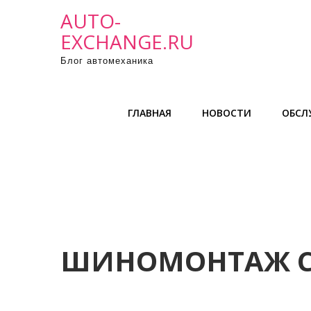
П
AUTO-
р
EXCHANGE.RU
о
Блог автомеханика
м
о
т
ГЛАВНАЯ
НОВОСТИ
ОБСЛ
а
т
ь
к
с
о
д
е
ШИНОМОНТАЖ С
р
ж
и