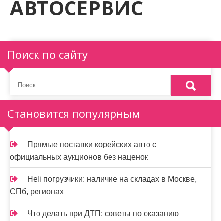
АВТОСЕРВИС
м
о
м
у
Поиск по сайту
Становится популярным
Прямые поставки корейских авто с
официальных аукционов без наценок
Heli погрузчики: наличие на складах в Москве,
СПб, регионах
Что делать при ДТП: советы по оказанию