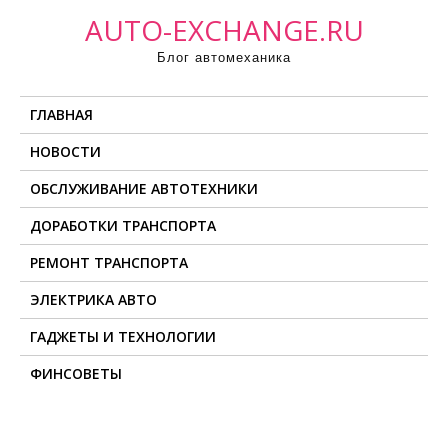
П
AUTO-EXCHANGE.RU
р
Блог автомеханика
о
м
ГЛАВНАЯ
о
т
НОВОСТИ
а
ОБСЛУЖИВАНИЕ АВТОТЕХНИКИ
т
ь
ДОРАБОТКИ ТРАНСПОРТА
к
РЕМОНТ ТРАНСПОРТА
с
о
ЭЛЕКТРИКА АВТО
д
ГАДЖЕТЫ И ТЕХНОЛОГИИ
е
ФИНСОВЕТЫ
р
ж
и