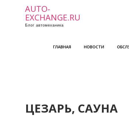
П
AUTO-
р
EXCHANGE.RU
о
Блог автомеханика
м
о
т
ГЛАВНАЯ
НОВОСТИ
ОБСЛ
а
т
ь
к
с
о
д
е
ЦЕЗАРЬ, САУНА
р
ж
и