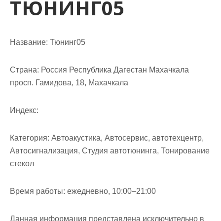
ТЮНИНГ05
м
о
м
у
Название:
Тюнинг05
Страна:
Россия Республика Дагестан Махачкала
просп. Гамидова, 18, Махачкала
Индекс:
Категория:
Автоакустика, Автосервис, автотехцентр,
Автосигнализация, Студия автотюнинга, Тонирование
стекол
Время работы:
ежедневно, 10:00–21:00
Данная информация представлена исключительно в