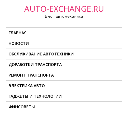
П
AUTO-EXCHANGE.RU
р
Блог автомеханика
о
м
ГЛАВНАЯ
о
т
НОВОСТИ
а
ОБСЛУЖИВАНИЕ АВТОТЕХНИКИ
т
ь
ДОРАБОТКИ ТРАНСПОРТА
к
РЕМОНТ ТРАНСПОРТА
с
о
ЭЛЕКТРИКА АВТО
д
ГАДЖЕТЫ И ТЕХНОЛОГИИ
е
ФИНСОВЕТЫ
р
ж
и