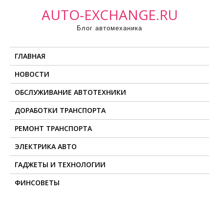
П
AUTO-EXCHANGE.RU
р
Блог автомеханика
о
м
ГЛАВНАЯ
о
т
НОВОСТИ
а
ОБСЛУЖИВАНИЕ АВТОТЕХНИКИ
т
ь
ДОРАБОТКИ ТРАНСПОРТА
к
РЕМОНТ ТРАНСПОРТА
с
о
ЭЛЕКТРИКА АВТО
д
ГАДЖЕТЫ И ТЕХНОЛОГИИ
е
ФИНСОВЕТЫ
р
ж
и