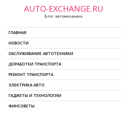
П
AUTO-EXCHANGE.RU
р
Блог автомеханика
о
м
ГЛАВНАЯ
о
т
НОВОСТИ
а
ОБСЛУЖИВАНИЕ АВТОТЕХНИКИ
т
ь
ДОРАБОТКИ ТРАНСПОРТА
к
РЕМОНТ ТРАНСПОРТА
с
о
ЭЛЕКТРИКА АВТО
д
ГАДЖЕТЫ И ТЕХНОЛОГИИ
е
ФИНСОВЕТЫ
р
ж
и