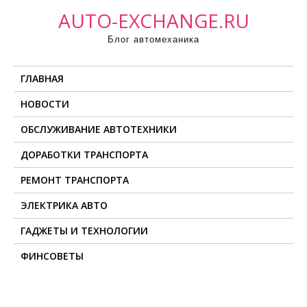
П
AUTO-EXCHANGE.RU
р
Блог автомеханика
о
м
ГЛАВНАЯ
о
т
НОВОСТИ
а
ОБСЛУЖИВАНИЕ АВТОТЕХНИКИ
т
ь
ДОРАБОТКИ ТРАНСПОРТА
к
РЕМОНТ ТРАНСПОРТА
с
о
ЭЛЕКТРИКА АВТО
д
ГАДЖЕТЫ И ТЕХНОЛОГИИ
е
ФИНСОВЕТЫ
р
ж
и