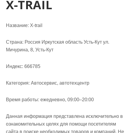
X-TRAIL
м
о
м
у
Название:
X-trail
Страна:
Россия Иркутская область Усть-Кут ул.
Мичурина, 8, Усть-Кут
Индекс:
666785
Категория:
Автосервис, автотехцентр
Время работы:
ежедневно, 09:00–20:00
Данная информация представлена исключительно в
ознакомительных целях для помощи посетителям
сайта в поиске необходимых товаров и компаний. Не