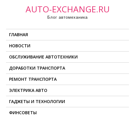
П
AUTO-EXCHANGE.RU
р
Блог автомеханика
о
м
ГЛАВНАЯ
о
т
НОВОСТИ
а
ОБСЛУЖИВАНИЕ АВТОТЕХНИКИ
т
ь
ДОРАБОТКИ ТРАНСПОРТА
к
РЕМОНТ ТРАНСПОРТА
с
о
ЭЛЕКТРИКА АВТО
д
ГАДЖЕТЫ И ТЕХНОЛОГИИ
е
ФИНСОВЕТЫ
р
ж
и