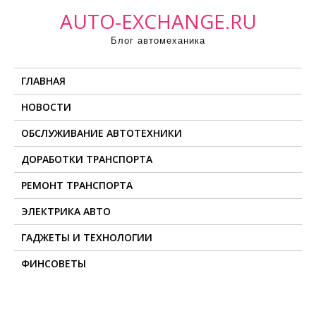
П
AUTO-EXCHANGE.RU
р
Блог автомеханика
о
м
ГЛАВНАЯ
о
т
НОВОСТИ
а
ОБСЛУЖИВАНИЕ АВТОТЕХНИКИ
т
ь
ДОРАБОТКИ ТРАНСПОРТА
к
РЕМОНТ ТРАНСПОРТА
с
о
ЭЛЕКТРИКА АВТО
д
ГАДЖЕТЫ И ТЕХНОЛОГИИ
е
ФИНСОВЕТЫ
р
ж
и