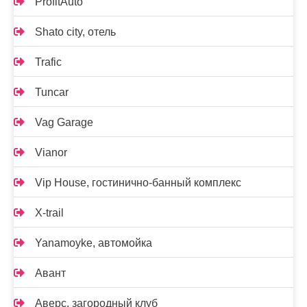
ProfitAuto
Shato city, отель
Trafic
Tuncar
Vag Garage
Vianor
Vip House, гостинично-банный комплекс
X-trail
Yanamoyke, автомойка
Авант
Аверс, загородный клуб