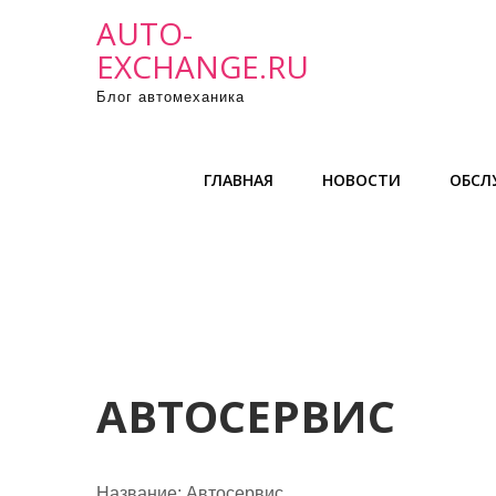
П
AUTO-
р
EXCHANGE.RU
о
Блог автомеханика
м
о
т
ГЛАВНАЯ
НОВОСТИ
ОБСЛ
а
т
ь
к
с
о
д
е
АВТОСЕРВИС
р
ж
и
Название:
Автосервис