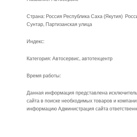
м
о
Страна:
Россия Республика Саха (Якутия) Росси
м
Сунтар, Партизанская улица
у
Индекс:
Категория:
Автосервис, автотехцентр
Время работы:
Данная информация представлена исключитель
сайта в поиске необходимых товаров и компан
информацию Администрация сайта ответственно