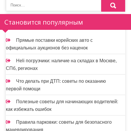
и
н
Становится популярным
а
ц
Прямые поставки корейских авто с
и
официальных аукционов без наценок
я
Heli погрузчики: наличие на складах в Москве,
з
СПб, регионах
а
Что делать при ДТП: советы по оказанию
п
первой помощи
и
Полезные советы для начинающих водителей:
как избежать ошибок
с
е
Правила парковки: советы для безопасного
маневрирования