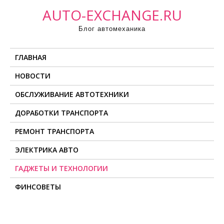
П
AUTO-EXCHANGE.RU
р
Блог автомеханика
о
м
ГЛАВНАЯ
о
т
НОВОСТИ
а
ОБСЛУЖИВАНИЕ АВТОТЕХНИКИ
т
ь
ДОРАБОТКИ ТРАНСПОРТА
к
РЕМОНТ ТРАНСПОРТА
с
о
ЭЛЕКТРИКА АВТО
д
ГАДЖЕТЫ И ТЕХНОЛОГИИ
е
ФИНСОВЕТЫ
р
ж
и