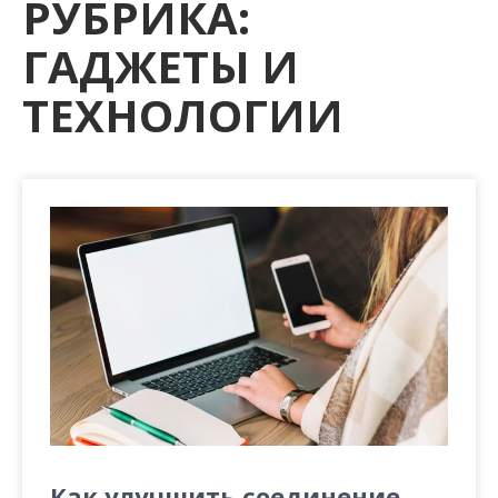
РУБРИКА:
м
о
ГАДЖЕТЫ И
м
у
ТЕХНОЛОГИИ
Как улучшить соединение