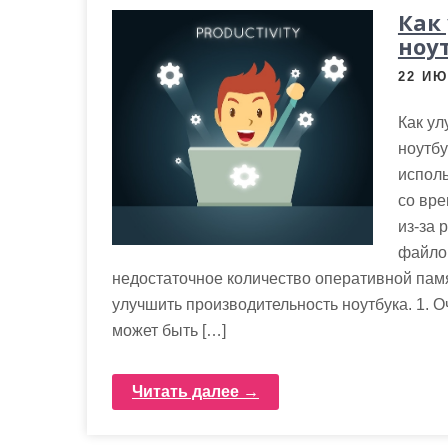
м
Как
о
ноу
м
22 ИЮ
у
Как у
ноутбу
исполь
со вре
из-за 
файло
недостаточное количество оперативной памя
улучшить производительность ноутбука. 1. О
может быть […]
Читать далее →