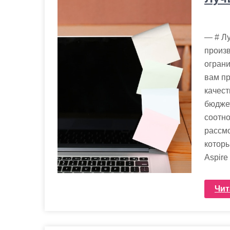
— # Л
произв
огран
вам пр
качест
бюджет
соотно
рассмо
которы
Aspire
Чит