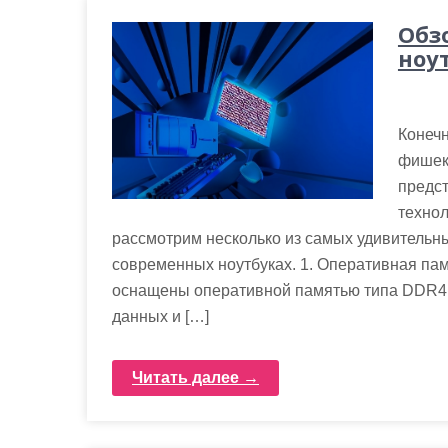
Обз
ноу
Конечн
фишек
предс
технол
рассмотрим несколько из самых удивительн
современных ноутбуках. 1. Оперативная па
оснащены оперативной памятью типа DDR4, 
данных и […]
Читать далее →