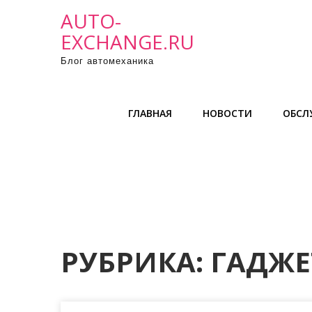
П
AUTO-
р
EXCHANGE.RU
о
Блог автомеханика
м
о
т
ГЛАВНАЯ
НОВОСТИ
ОБСЛ
а
т
ь
к
с
о
д
е
РУБРИКА:
ГАДЖЕ
р
ж
и