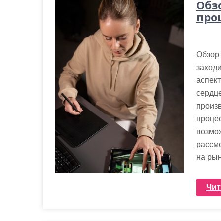
Обз
про
Обзор 
заходи
аспект
сердце
произв
процес
возмож
рассм
на рын
Чит